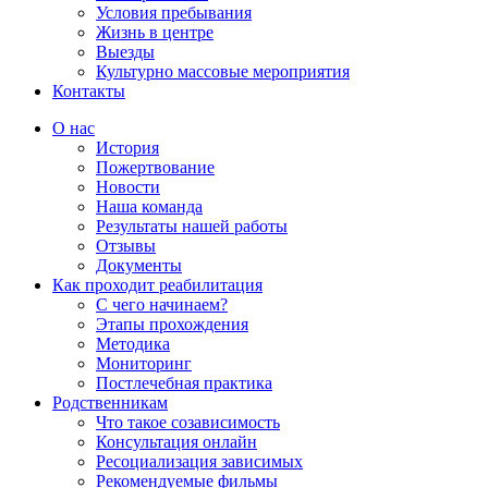
Условия пребывания
Жизнь в центре
Выезды
Культурно массовые мероприятия
Контакты
Страница
Страница
Страница
Страница
О нас
Фейсбук
Телеграм
Whatsapp
YouTube
История
открывается
открывается
открывается
открывается
Пожертвование
в
в
в
в
Новости
новом
новом
новом
новом
Наша команда
окне
окне
окне
окне
Результаты нашей работы
Отзывы
Документы
Как проходит реабилитация
С чего начинаем?
Этапы прохождения
Методика
Мониторинг
Постлечебная практика
Родственникам
Что такое созависимость
Консультация онлайн
Ресоциализация зависимых
Рекомендуемые фильмы