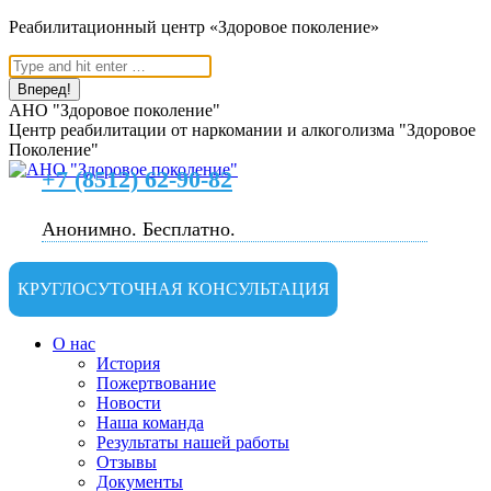
Перейти
Реабилитационный центр «Здоровое поколение»
к
Поиск:
содержанию
АНО "Здоровое поколение"
Центр реабилитации от наркомании и алкоголизма "Здоровое
Поколение"
+7 (8512) 62-90-82
Анонимно. Бесплатно.
КРУГЛОСУТОЧНАЯ КОНСУЛЬТАЦИЯ
О нас
История
Пожертвование
Новости
Наша команда
Результаты нашей работы
Отзывы
Документы