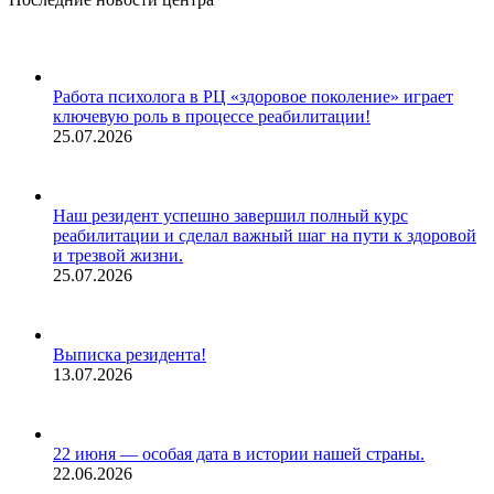
YouTube
Whatsapp
Телеграм
открывается
открывается
открывается
в
в
в
новом
новом
новом
Работа психолога в РЦ «здоровое поколение» играет
окне
окне
окне
ключевую роль в процессе реабилитации!
25.07.2026
Наш резидент успешно завершил полный курс
реабилитации и сделал важный шаг на пути к здоровой
и трезвой жизни.
25.07.2026
Выписка резидента!
13.07.2026
22 июня — особая дата в истории нашей страны.
22.06.2026