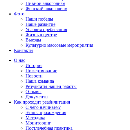
Пивной алкоголизм
Женский алкоголизм
Фото
Наши победы
Наше развитие
Условия пребывания
Жизнь в центре
Выезды
Культурно массовые мероприятия
Контакты
Страница
Страница
Страница
Страница
О нас
Фейсбук
Телеграм
Whatsapp
YouTube
История
открывается
открывается
открывается
открывается
Пожертвование
в
в
в
в
Новости
новом
новом
новом
новом
Наша команда
окне
окне
окне
окне
Результаты нашей работы
Отзывы
Документы
Как проходит реабилитация
С чего начинаем?
Этапы прохождения
Методика
Мониторинг
Постлечебная практика