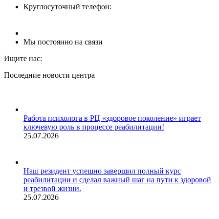
Круглосуточный телефон:
8 (8512) 62-90-82
Мы постоянно на связи
Ищите нас:
Страница
Страница
Страница
Последние новости центра
YouTube
Whatsapp
Телеграм
открывается
открывается
открывается
в
в
в
новом
новом
новом
Работа психолога в РЦ «здоровое поколение» играет
окне
окне
окне
ключевую роль в процессе реабилитации!
25.07.2026
Наш резидент успешно завершил полный курс
реабилитации и сделал важный шаг на пути к здоровой
и трезвой жизни.
25.07.2026