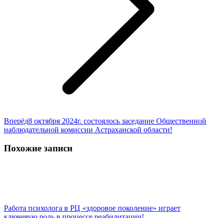
Следующая
Вперёд
8 октября 2024г. состоялось заседание Общественной
запись:
наблюдательной комиссии Астраханской области!
Похожие записи
Работа психолога в РЦ «здоровое поколение» играет
ключевую роль в процессе реабилитации!