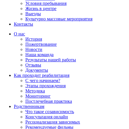
Условия пребывания
Жизнь в центре
Выезды
Культурно массовые мероприятия
Контакты
Страница
Страница
Страница
Страница
О нас
Фейсбук
Телеграм
Whatsapp
YouTube
История
открывается
открывается
открывается
открывается
Пожертвование
в
в
в
в
Новости
новом
новом
новом
новом
Наша команда
окне
окне
окне
окне
Результаты нашей работы
Отзывы
Документы
Как проходит реабилитация
С чего начинаем?
Этапы прохождения
Методика
Мониторинг
Постлечебная практика
Родственникам
Что такое созависимость
Консультация онлайн
Ресоциализация зависимых
Рекомендуемые фильмы