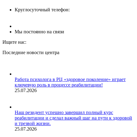
Круглосуточный телефон:
8 (8512) 62-90-82
Мы постоянно на связи
Ищите нас:
Страница
Страница
Страница
Последние новости центра
YouTube
Whatsapp
Телеграм
открывается
открывается
открывается
в
в
в
новом
новом
новом
Работа психолога в РЦ «здоровое поколение» играет
окне
окне
окне
ключевую роль в процессе реабилитации!
25.07.2026
Наш резидент успешно завершил полный курс
реабилитации и сделал важный шаг на пути к здоровой
и трезвой жизни.
25.07.2026