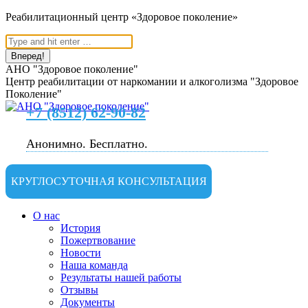
Перейти
Реабилитационный центр «Здоровое поколение»
к
Поиск:
содержанию
АНО "Здоровое поколение"
Центр реабилитации от наркомании и алкоголизма "Здоровое
Поколение"
+7 (8512) 62-90-82
Анонимно. Бесплатно.
КРУГЛОСУТОЧНАЯ КОНСУЛЬТАЦИЯ
О нас
История
Пожертвование
Новости
Наша команда
Результаты нашей работы
Отзывы
Документы