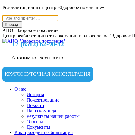
Перейти
Реабилитационный центр «Здоровое поколение»
к
Поиск:
содержанию
АНО "Здоровое поколение"
Центр реабилитации от наркомании и алкоголизма "Здоровое 
+7 (8512) 62-90-82
Анонимно. Бесплатно.
КРУГЛОСУТОЧНАЯ КОНСУЛЬТАЦИЯ
О нас
История
Пожертвование
Новости
Наша команда
Результаты нашей работы
Отзывы
Документы
Как проходит реабилитация