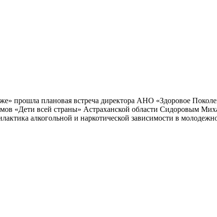
ледже» прошла плановая встреча директора АНО «Здоровое Поко
омов «Дети всей страны» Астраханской области Сидоровым Миха
илактика алкогольной и наркотической зависимости в молодежн