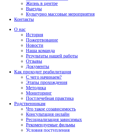
Жизнь в центре
Выезды
Культурно массовые мероприятия
Контакты
Страница
Страница
Страница
Страница
О нас
Фейсбук
Телеграм
Whatsapp
YouTube
История
открывается
открывается
открывается
открывается
Пожертвование
в
в
в
в
Новости
новом
новом
новом
новом
Наша команда
окне
окне
окне
окне
Результаты нашей работы
Отзывы
Документы
Как проходит реабилитация
С чего начинаем?
Этапы прохождения
Методика
Мониторинг
Постлечебная практика
Родственникам
Что такое созависимость
Консультация онлайн
Ресоциализация зависимых
Рекомендуемые фильмы
Условия поступления