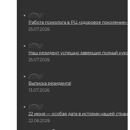
YouTube
Whatsapp
Телеграм
открывается
открывается
открывается
в
в
в
новом
новом
новом
Работа психолога в РЦ «здоровое поколение» играет к
окне
окне
окне
25.07.2026
Наш резидент успешно завершил полный курс реабилит
25.07.2026
Выписка резидента!
13.07.2026
22 июня — особая дата в истории нашей страны.
22.06.2026