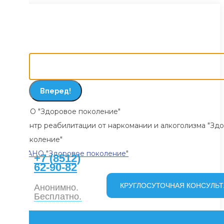
ти
Реабилитационный центр
«Здоровое поколение»
жанию
Поиск:
О "Здоровое поколение"
нтр реабилитации от наркомании и алкоголизма "Здоровое
коление"
+7 (8512)
62-90-82
КРУГЛОСУТОЧНАЯ КОНСУЛЬТАЦИЯ
Анонимно.
Бесплатно.