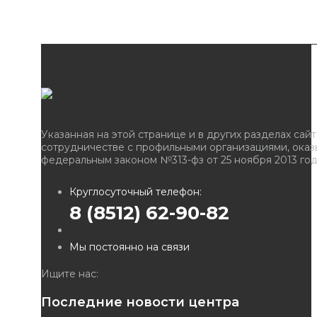
Указанная на этой странице и в других разделах сайта инфо
сотрудничестве с профильными организациями, оказывающим
федеральным законом №313-фз от 25 ноября 2013 года.
Круглосуточный телефон:
8 (8512) 62-90-82
Мы постоянно на связи
Ищите нас:
Страница
Страница
Страница
Последние новости центра