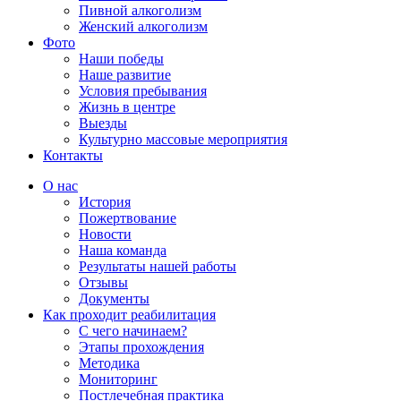
Пивной алкоголизм
Женский алкоголизм
Фото
Наши победы
Наше развитие
Условия пребывания
Жизнь в центре
Выезды
Культурно массовые мероприятия
Контакты
Страница
Страница
Страница
Страница
О нас
Фейсбук
Телеграм
Whatsapp
YouTube
История
открывается
открывается
открывается
открывается
Пожертвование
в
в
в
в
Новости
новом
новом
новом
новом
Наша команда
окне
окне
окне
окне
Результаты нашей работы
Отзывы
Документы
Как проходит реабилитация
С чего начинаем?
Этапы прохождения
Методика
Мониторинг
Постлечебная практика