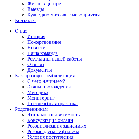
Жизнь в центре
Выезды
Культурно массовые мероприятия
Контакты
Страница
Страница
Страница
Страница
О нас
Фейсбук
Телеграм
Whatsapp
YouTube
История
открывается
открывается
открывается
открывается
Пожертвование
в
в
в
в
Новости
новом
новом
новом
новом
Наша команда
окне
окне
окне
окне
Результаты нашей работы
Отзывы
Документы
Как проходит реабилитация
С чего начинаем?
Этапы прохождения
Методика
Мониторинг
Постлечебная практика
Родственникам
Что такое созависимость
Консультация онлайн
Ресоциализация зависимых
Рекомендуемые фильмы
Условия поступления