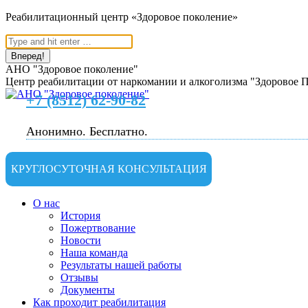
Перейти
Реабилитационный центр «Здоровое поколение»
к
Поиск:
содержанию
АНО "Здоровое поколение"
Центр реабилитации от наркомании и алкоголизма "Здоровое 
+7 (8512) 62-90-82
Анонимно. Бесплатно.
КРУГЛОСУТОЧНАЯ КОНСУЛЬТАЦИЯ
О нас
История
Пожертвование
Новости
Наша команда
Результаты нашей работы
Отзывы
Документы
Как проходит реабилитация