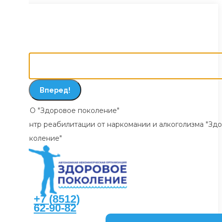
ти
Реабилитационный центр
«Здоровое поколение»
жанию
Поиск:
О "Здоровое поколение"
нтр реабилитации от наркомании и алкоголизма "Здоровое
коление"
+7 (8512)
62-90-82