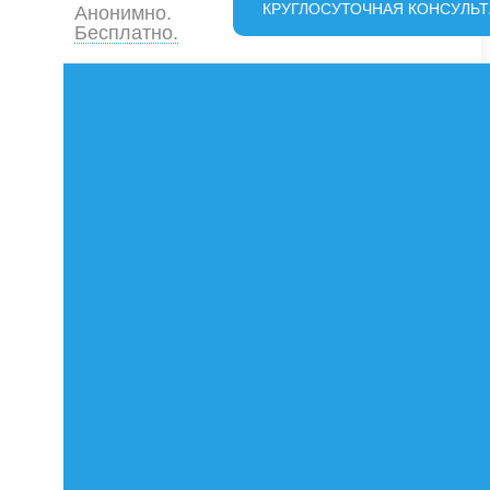
КРУГЛОСУТОЧНАЯ КОНСУЛЬТАЦИЯ
Анонимно.
Бесплатно.
О НАС
История
Пожертвование
Новости
Наша команда
Результаты нашей работы
Отзывы
Документы
КАК ПРОХОДИТ РЕАБИЛИТАЦИЯ