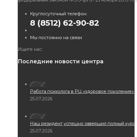
федеральным законом №313-фз от 25 ноября 2013 года.
Круглосуточный телефон:
8 (8512) 62-90-82
Мы постоянно на связи
Ищите нас:
Страница
Страница
Страница
Последние новости центра
YouTube
Whatsapp
Телеграм
открывается
открывается
открывается
в
в
в
новом
новом
новом
Работа психолога в РЦ «здоровое поколение» играет к
окне
окне
окне
25.07.2026
Наш резидент успешно завершил полный курс реабилит
25.07.2026