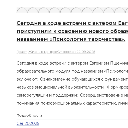
Сегодня в ходе встречи с актером Евгени
приступили к освоению нового образовате
названием «Психология творчества».
Грант
,
Жизнь в центре
От
boostaia
22.09.2025
Сегодня в ходе встречи с актером Евгением Пшеничным реб
образовательного модуля под названием «Психология творче
включают: Ознакомление обучающихся с фундаментальными
навыков эмоциональной выразительности; Формирование ко
саморегуляции и поддержки; Совершенствование наблюдат
понимания психоэмоциональных характеристик, личностных 
Подробности
Сен
20
2025