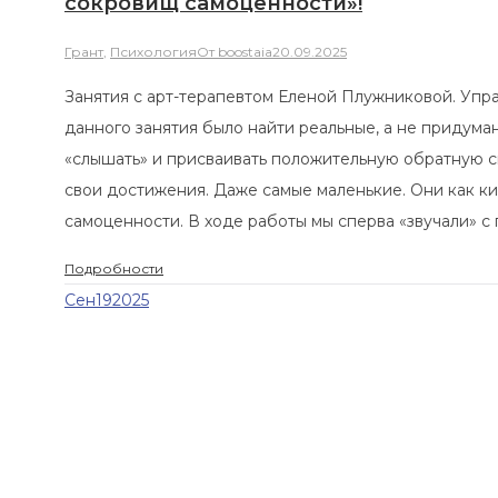
сокровищ самоценности»!
Грант
,
Психология
От
boostaia
20.09.2025
Занятия с арт-терапевтом Еленой Плужниковой. Упражнени
данного занятия было найти реальные, а не придуманные, до
«слышать» и присваивать положительную обратную связь от
свои достижения. Даже самые маленькие. Они как кирпичики,
самоценности. В ходе работы мы сперва «звучали» с помощь
Подробности
Сен
19
2025