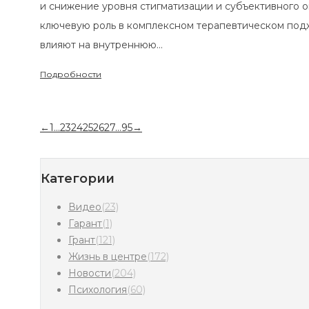
и снижение уровня стигматизации и субъективного ощущени
ключевую роль в комплексном терапевтическом подходе к з
влияют на внутреннюю…
Подробности
←
1
…
23
24
25
26
27
…
95
→
Категории
Видео
(23)
Гарант
(1)
Грант
(121)
Жизнь в центре
(172)
Новости
(204)
Психология
(60)