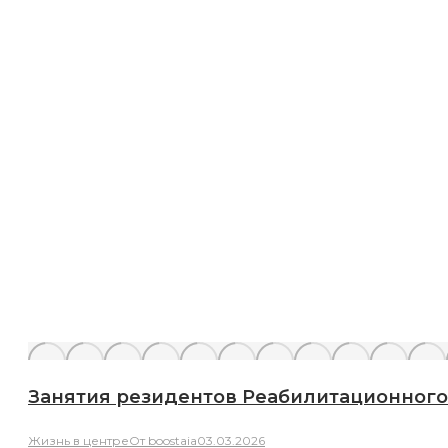
Занятия резидентов Реабилитационного
Жизнь в центре
От
boostaia
03.03.2026