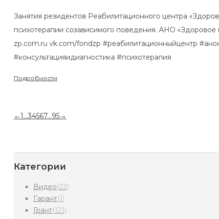
Занятия резидентов Реабилитационного центра «Здорово
психотерапии созависимого поведения. АНО «Здоровое по
zp.com.ru vk.com/fondzp #реабилитационныйцентр #ан
#консультацияидиагностика #психотерапия
Подробности
←
1
…
3
4
5
6
7
…
95
→
Категории
Видео
(23)
Гарант
(1)
Грант
(121)