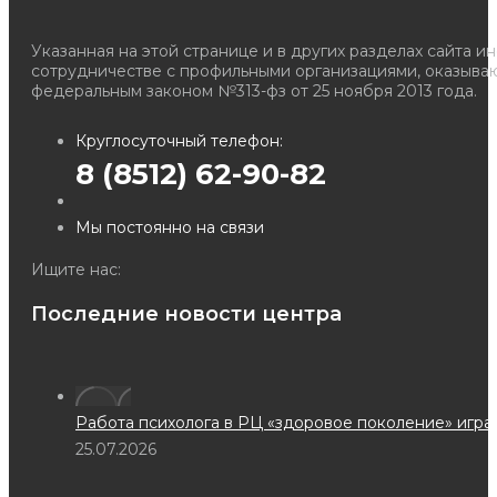
Указанная на этой странице и в других разделах сайта и
сотрудничестве с профильными организациями, оказываю
федеральным законом №313-фз от 25 ноября 2013 года.
Круглосуточный телефон:
8 (8512) 62-90-82
Мы постоянно на связи
Ищите нас:
Страница
Страница
Страница
Последние новости центра
YouTube
Whatsapp
Телеграм
открывается
открывается
открывается
в
в
в
новом
новом
новом
Работа психолога в РЦ «здоровое поколение» игра
окне
окне
окне
25.07.2026