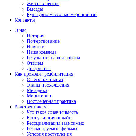
Жизнь в центре
Выезды
Культурно массовые мероприятия
Контакты
Страница
Страница
Страница
Страница
О нас
Фейсбук
Телеграм
Whatsapp
YouTube
История
открывается
открывается
открывается
открывается
Пожертвование
в
в
в
в
Новости
новом
новом
новом
новом
Наша команда
окне
окне
окне
окне
Результаты нашей работы
Отзывы
Документы
Как проходит реабилитация
С чего начинаем?
Этапы прохождения
Методика
Мониторинг
Постлечебная практика
Родственникам
Что такое созависимость
Консультация онлайн
Ресоциализация зависимых
Рекомендуемые фильмы
Условия поступления