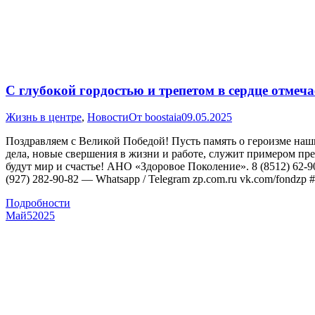
С глубокой гордостью и трепетом в сердце отмеч
Жизнь в центре
,
Новости
От
boostaia
09.05.2025
Поздравляем с Великой Победой! Пусть память о героизме наш
дела, новые свершения в жизни и работе, служит примером пре
будут мир и счастье! АНО «Здоровое Поколение». 8 (8512) 62-
(927) 282-90-82 — Whatsapp / Telegram zp.com.ru vk.com/fondzp
Подробности
Май
5
2025