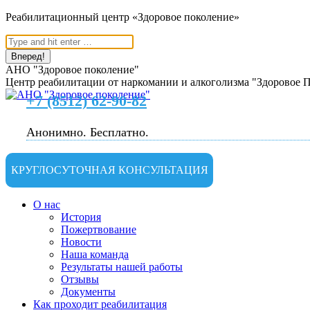
Перейти
Реабилитационный центр «Здоровое поколение»
к
Поиск:
содержанию
АНО "Здоровое поколение"
Центр реабилитации от наркомании и алкоголизма "Здоровое 
+7 (8512) 62-90-82
Анонимно. Бесплатно.
КРУГЛОСУТОЧНАЯ КОНСУЛЬТАЦИЯ
О нас
История
Пожертвование
Новости
Наша команда
Результаты нашей работы
Отзывы
Документы
Как проходит реабилитация