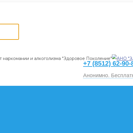
поколение»
т наркомании и алкоголизма "Здоровое Поколение"
+7 (8512) 62-90-
Анонимно. Бесплат
РОДСТВЕННИКАМ
 ПРОХОДИТ РЕАБИЛИТАЦИЯ
Что такое созависимос
го начинаем?
Консультация онлайн