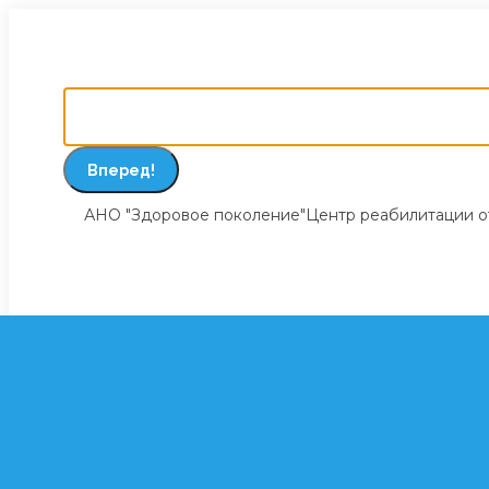
Перейти
Реабилитационный центр «Здоровое 
к
содержанию
Поиск:
АНО "Здоровое поколение"
Центр реабилитации о
О НАС
КАК
История
Пожертвование
С че