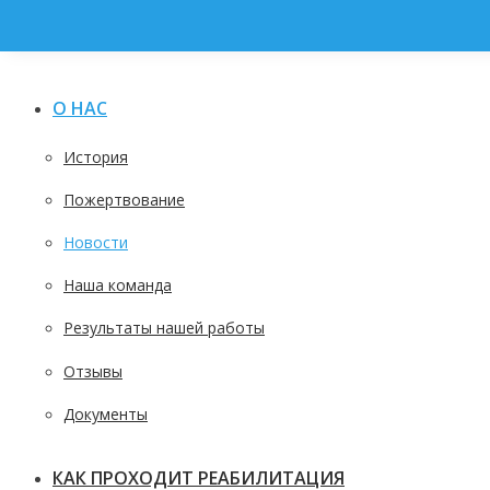
Страница
Страница
Страница
Страница
Фейсбук
Телеграм
Whatsapp
YouTube
открывается
открывается
открывается
открывается
О НАС
в
в
в
в
новом
новом
новом
новом
История
окне
окне
окне
окне
Пожертвование
Новости
Наша команда
Результаты нашей работы
Отзывы
Документы
КАК ПРОХОДИТ РЕАБИЛИТАЦИЯ